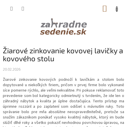
Prejsť
NÁKUP
na
obsah
KOŠÍK
Žiarové zinkovanie kovovej lavičky a
kovového stolu
20.02.2026
Žiarové zinkovanie kovových podnoží k lavičkám a stolom bolo
dopytované u niekoľkých firiem, pričom v prvej firme bolo vykonané
síce pomerne rýchlo, ale veľmi nekvalitne. Pri pokuse reklamovať toto
prevedenie som bol kategoricky odmietnutý s tvrdením, že ide len o
záhradný nábytok a kvalita je úplne dostačujúca. Tento prístup ma
úprimne rozzúril a po zaplatení som odišiel s mávnutím ruky. Toto
správanie bolo pre mňa absolútne neospravedlniteľné, pretože sa
snažím zákazníkom ponúkať vysoko kvalitný nábytok, ktorý im bude
slúžiť dlhé roky a všetko pokaziť nevhodnou povrchovou úpravou, na