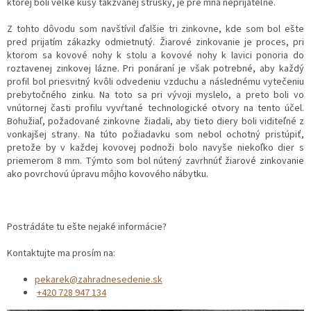
ktorej boli veľké kusy takzvanej strusky, je pre mňa neprijateľné.
Z tohto dôvodu som navštívil ďalšie tri zinkovne, kde som bol ešte
pred prijatím zákazky odmietnutý. Žiarové zinkovanie je proces, pri
ktorom sa kovové nohy k stolu a kovové nohy k lavici ponoria do
roztavenej zinkovej lázne. Pri ponáraní je však potrebné, aby každý
profil bol priesvitný kvôli odvedeniu vzduchu a následnému vytečeniu
prebytočného zinku. Na toto sa pri vývoji myslelo, a preto boli vo
vnútornej časti profilu vyvŕtané technologické otvory na tento účel.
Bohužiaľ, požadované zinkovne žiadali, aby tieto diery boli viditeľné z
vonkajšej strany. Na túto požiadavku som nebol ochotný pristúpiť,
pretože by v každej kovovej podnoži bolo navyše niekoľko dier s
priemerom 8 mm. Týmto som bol nútený zavrhnúť žiarové zinkovanie
ako povrchovú úpravu môjho kovového nábytku.
Postrádáte tu ešte nejaké informácie?
Kontaktujte ma prosím na:
pekarek@zahradnesedenie.sk
+420 728 947 134