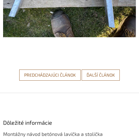
PREDCHÁDZAJÚCI ČLÁNOK
ĎALŠÍ ČLÁNOK
Z
á
p
ä
Dôležité informácie
t
i
Montážny návod betónová lavička a stolička
e