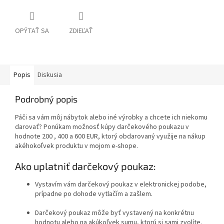
OPÝTAŤ SA
ZDIEĽAŤ
Popis
Diskusia
Podrobný popis
Páči sa vám môj nábytok alebo iné výrobky a chcete ich niekomu
darovať? Ponúkam možnosť kúpy darčekového poukazu v
hodnote 200 , 400 a 600 EUR, ktorý obdarovaný využije na nákup
akéhokoľvek produktu v mojom e-shope.
Ako uplatniť darčekový poukaz:
Vystavím vám darčekový poukaz v elektronickej podobe,
prípadne po dohode vytlačím a zašlem.
Darčekový poukaz môže byť vystavený na konkrétnu
hodnotu alebo na akúkoľvek sumu, ktorú si sami zvolíte.