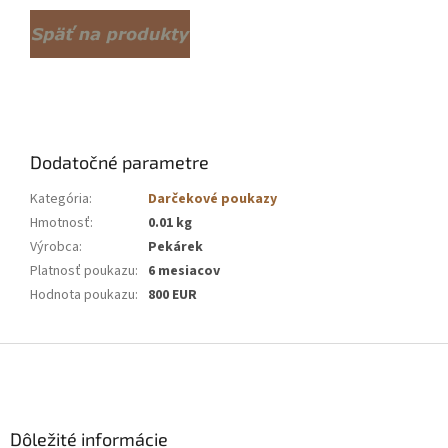
Dodatočné parametre
Kategória
:
Darčekové poukazy
Hmotnosť
:
0.01 kg
Výrobca
:
Pekárek
Platnosť poukazu
:
6 mesiacov
Hodnota poukazu
:
800 EUR
Z
á
p
ä
Dôležité informácie
t