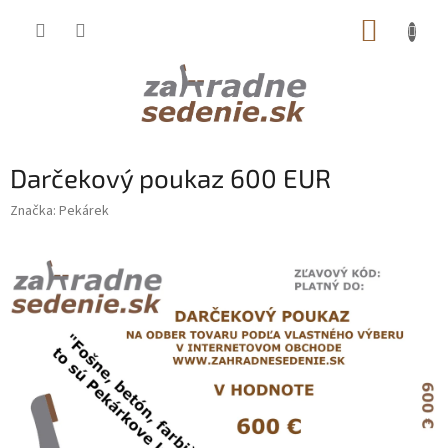
Prejsť
NÁKUP
na
obsah
KOŠÍK
Darčekový poukaz 600 EUR
Značka:
Pekárek