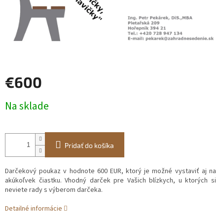
€600
Jednotková
Na sklade
cena:
Pridať do košíka
Darčekový poukaz v hodnote 600 EUR, ktorý je možné vystaviť aj na
akúkoľvek čiastku. Vhodný darček pre Vašich blízkych, u ktorých si
neviete rady s výberom darčeka.
Detailné informácie