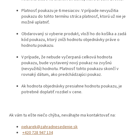
Platnosť poukazu je 6 mesiacov. V prípade nevyužitia
poukazu do tohto termínu stráca platnosť, ktorú už nie je
možné uplatniť.
Obdarovaný si vyberie produkt, vloží ho do košíka a zadá
kód poukazu, ktorý zníži hodnotu objednávky práve o
hodnotu poukazu.
V prípade, že nebude vyčerpaná celková hodnota
poukazu, bude vystavený nový poukaz na zvyšnú
(nevyužitú) hodnotu. Platnosť tohto poukazu skončí v
rovnaký dátum, ako predchádzajúci poukaz.
Ak hodnota objednávky presiahne hodnotu poukazu, je
potrebné doplatiť rozdiel v cene.
Ak vám tu ešte niečo chýba, neváhajte ma kontaktovať na:
pekarek@zahradnesedenie.sk
+420 728 947 134