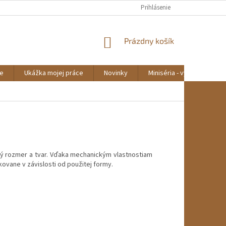
Prihlásenie
NÁKUPNÝ
Prázdny košík
KOŠÍK
e
Ukážka mojej práce
Novinky
Miniséria - výroba lavičky
ý rozmer a tvar. Vďaka mechanickým vlastnostiam
ovane v závislosti od použitej formy.