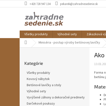
Prejsť
+420 728 947 134
pekarek@zahradnesedenie.sk
na
obsah
Všetky produkty
Výhodné sety
Zákazková vý
Domov
Miniséria - postup výroby betónovej lavičky
B
Ako 
o
Preskočiť
č
Kategórie
kategórie
13.01.20
n
ý
Forma n
Všetky produkty
p
betónu j
Kovový nábytok
a
Betónové lavičky a stoly
n
Mater
e
Výhodné sety
D
l
Vyvýšené záhony a dekoračné predmety
P
Darčekové poukazy
L