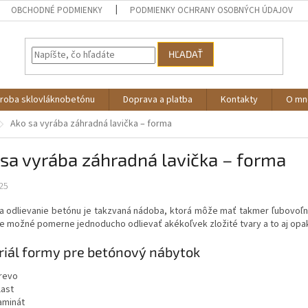
OBCHODNÉ PODMIENKY
PODMIENKY OCHRANY OSOBNÝCH ÚDAJOV
HĽADAŤ
roba sklovláknobetónu
Doprava a platba
Kontakty
O mn
Ako sa vyrába záhradná lavička – forma
sa vyrába záhradná lavička – forma
25
a odlievanie betónu je takzvaná nádoba, ktorá môže mať takmer ľubovoľn
e možné pomerne jednoducho odlievať akékoľvek zložité tvary a to aj opak
iál formy pre betónový nábytok
revo
last
aminát