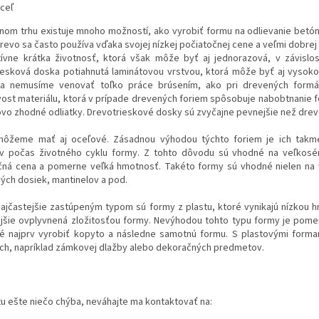
ceľ
nom trhu existuje mnoho možností, ako vyrobiť formu na odlievanie betón
revo sa často používa vďaka svojej nízkej počiatočnej cene a veľmi dobre
tívne krátka životnosť, ktorá však môže byť aj jednorazová, v závislost
iesková doska potiahnutá laminátovou vrstvou, ktorá môže byť aj vysoko
a nemusíme venovať toľko práce brúsením, ako pri drevených formác
vost materiálu, ktorá v prípade drevených foriem spôsobuje nabobtnanie 
o zhodné odliatky. Drevotrieskové dosky sú zvyčajne pevnejšie než drevo,
ôžeme mať aj oceľové. Zásadnou výhodou týchto foriem je ich takm
ov počas životného cyklu formy. Z tohto dôvodu sú vhodné na veľkosér
čná cena a pomerne veľká hmotnosť. Takéto formy sú vhodné nielen na 
ých dosiek, mantinelov a pod.
ajčastejšie zastúpeným typom sú formy z plastu, ktoré vynikajú nízkou h
ejšie ovplyvnená zložitosťou formy. Nevýhodou tohto typu formy je pomer
é najprv vyrobiť kopyto a následne samotnú formu. S plastovými forma
ch, napríklad zámkovej dlažby alebo dekoračných predmetov.
u ešte niečo chýba, neváhajte ma kontaktovať na: