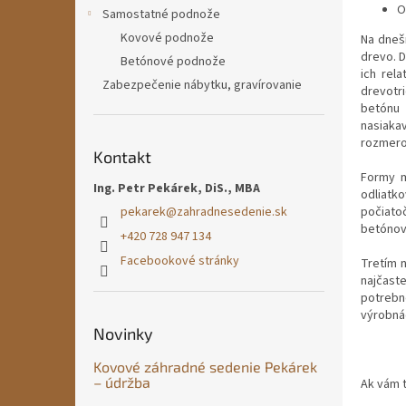
O
Samostatné podnože
Kovové podnože
Na dneš
drevo. D
Betónové podnože
ich rela
Zabezpečenie nábytku, gravírovanie
drevotr
betónu 
nasiaka
rozmerov
Kontakt
Formy m
Ing. Petr Pekárek, DiS., MBA
odliatk
pekarek
@
zahradnesedenie.sk
počiato
betónov
+420 728 947 134
Facebookové stránky
Tretím n
najčast
potrebn
výrobná
Novinky
Kovové záhradné sedenie Pekárek
– údržba
Ak vám t