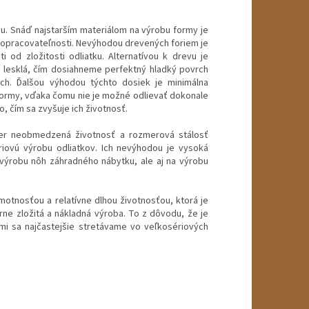
u. Snáď najstarším materiálom na výrobu formy je
j opracovateľnosti. Nevýhodou drevených foriem je
i od zložitosti odliatku. Alternatívou k drevu je
 lesklá, čím dosiahneme perfektný hladký povrch
h. Ďalšou výhodou týchto dosiek je minimálna
formy, vďaka čomu nie je možné odlievať dokonale
 čím sa zvyšuje ich životnosť.
er neobmedzená životnosť a rozmerová stálosť
iovú výrobu odliatkov. Ich nevýhodou je vysoká
výrobu nôh záhradného nábytku, ale aj na výrobu
motnosťou a relatívne dlhou životnosťou, ktorá je
ne zložitá a nákladná výroba. To z dôvodu, že je
mi sa najčastejšie stretávame vo veľkosériových