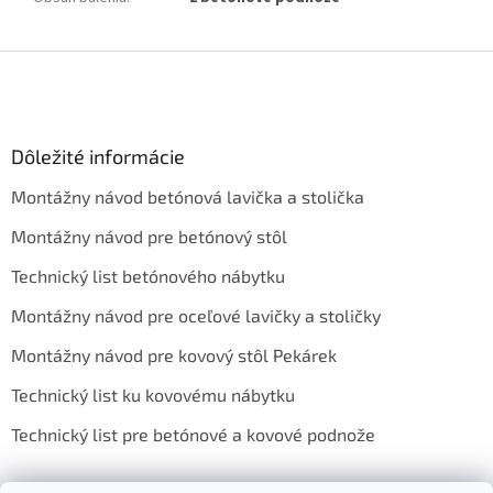
Z
á
p
ä
Dôležité informácie
t
i
Montážny návod betónová lavička a stolička
e
Montážny návod pre betónový stôl
Technický list betónového nábytku
Montážny návod pre oceľové lavičky a stoličky
Montážny návod pre kovový stôl Pekárek
Technický list ku kovovému nábytku
Technický list pre betónové a kovové podnože