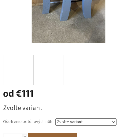
od
€111
Jednotková
Zvoľte variant
cena:
Ošetrenie betónových nôh