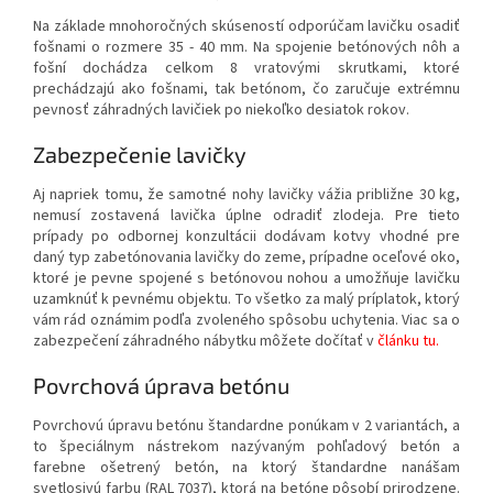
Na základe mnohoročných skúseností odporúčam lavičku osadiť
fošnami o rozmere 35 - 40 mm. Na spojenie betónových nôh a
fošní dochádza celkom 8 vratovými skrutkami, ktoré
prechádzajú ako fošnami, tak betónom, čo zaručuje extrémnu
pevnosť záhradných lavičiek po niekoľko desiatok rokov.
Zabezpečenie lavičky
Aj napriek tomu, že samotné nohy lavičky vážia približne 30 kg,
nemusí zostavená lavička úplne odradiť zlodeja. Pre tieto
prípady po odbornej konzultácii dodávam kotvy vhodné pre
daný typ zabetónovania lavičky do zeme, prípadne oceľové oko,
ktoré je pevne spojené s betónovou nohou a umožňuje lavičku
uzamknúť k pevnému objektu. To všetko za malý príplatok, ktorý
vám rád oznámim podľa zvoleného spôsobu uchytenia. Viac sa o
zabezpečení záhradného nábytku môžete dočítať v
článku tu.
Povrchová úprava betónu
Povrchovú úpravu betónu štandardne ponúkam v 2 variantách, a
to špeciálnym nástrekom nazývaným pohľadový betón a
farebne ošetrený betón, na ktorý štandardne nanášam
svetlosivú farbu (RAL 7037), ktorá na betóne pôsobí prirodzene.