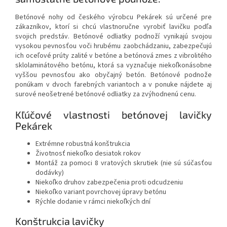
Betónové nohy od českého výrobcu Pekárek sú určené pre
zákazníkov, ktorí si chcú vlastnoručne vyrobiť lavičku podľa
svojich predstáv. Betónové odliatky podnoží vynikajú svojou
vysokou pevnosťou voči hrubému zaobchádzaniu, zabezpečujú
ich oceľové prúty zalité v betóne a betónová zmes z vibrolitého
sklolaminátového betónu, ktorá sa vyznačuje niekoľkonásobne
vyššou pevnosťou ako obyčajný betón. Betónové podnože
ponúkam v dvoch farebných variantoch a v ponuke nájdete aj
surové neošetrené betónové odliatky za zvýhodnenú cenu.
Kľúčové vlastnosti betónovej lavičky
Pekárek
Extrémne robustná konštrukcia
Životnosť niekoľko desiatok rokov
Montáž za pomoci 8 vratových skrutiek (nie sú súčasťou
dodávky)
Niekoľko druhov zabezpečenia proti odcudzeniu
Niekoľko variant povrchovej úpravy betónu
Rýchle dodanie v rámci niekoľkých dní
Konštrukcia lavičky