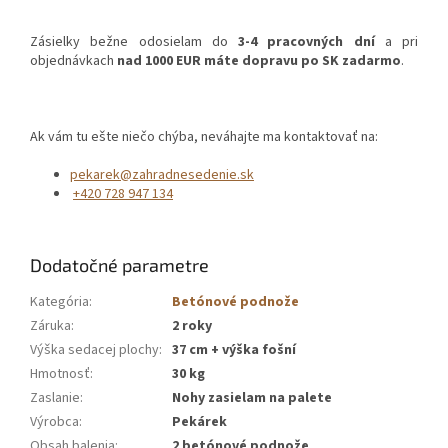
Zásielky bežne odosielam do
3-4 pracovných dní
a pri
objednávkach
nad 1000 EUR máte dopravu po SK zadarmo
.
Ak vám tu ešte niečo chýba, neváhajte ma kontaktovať na:
pekarek@zahradnesedenie.sk
+420 728 947 134
Dodatočné parametre
Kategória
:
Betónové podnože
Záruka
:
2 roky
Výška sedacej plochy
:
37 cm + výška fošní
Hmotnosť
:
30 kg
Zaslanie
:
Nohy zasielam na palete
Výrobca
:
Pekárek
Obsah balenia
:
2 betónové podnože