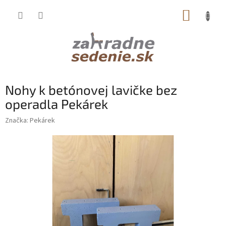
Prejsť
NÁKUP
na
obsah
KOŠÍK
Nohy k betónovej lavičke bez
operadla Pekárek
Značka:
Pekárek