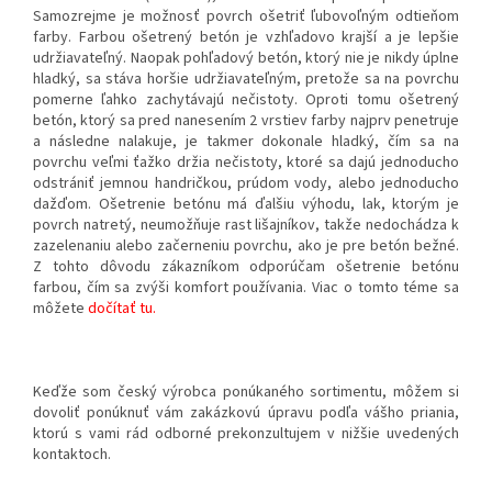
Samozrejme je možnosť povrch ošetriť ľubovoľným odtieňom
farby. Farbou ošetrený betón je vzhľadovo krajší a je lepšie
udržiavateľný. Naopak pohľadový betón, ktorý nie je nikdy úplne
hladký, sa stáva horšie udržiavateľným, pretože sa na povrchu
pomerne ľahko zachytávajú nečistoty. Oproti tomu ošetrený
betón, ktorý sa pred nanesením 2 vrstiev farby najprv penetruje
a následne nalakuje, je takmer dokonale hladký, čím sa na
povrchu veľmi ťažko držia nečistoty, ktoré sa dajú jednoducho
odstrániť jemnou handričkou, prúdom vody, alebo jednoducho
dažďom. Ošetrenie betónu má ďalšiu výhodu, lak, ktorým je
povrch natretý, neumožňuje rast lišajníkov, takže nedochádza k
zazelenaniu alebo začerneniu povrchu, ako je pre betón bežné.
Z tohto dôvodu zákazníkom odporúčam ošetrenie betónu
farbou, čím sa zvýši komfort používania. Viac o tomto téme sa
môžete
dočítať tu.
Keďže som český výrobca ponúkaného sortimentu, môžem si
dovoliť ponúknuť vám zakázkovú úpravu podľa vášho priania,
ktorú s vami rád odborné prekonzultujem v nižšie uvedených
kontaktoch.