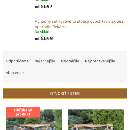
Na sklade
€697
od
Výhodný set kovového stola a dvoch lavičiek bez
operadla Pekárek
Na sklade
€649
od
R
a
Odporúčame
Najlacnejšie
Najdrahšie
Najpredávanejšie
d
e
Abecedne
n
i
e
OTVORIŤ FILTER
p
r
V
Obľúbený
o
ý
produkt
d
p
u
i