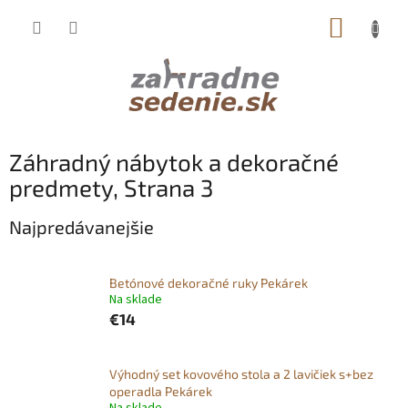
Prejsť
NÁKUP
na
obsah
KOŠÍK
Záhradný nábytok a dekoračné
predmety
, Strana 3
Najpredávanejšie
Betónové dekoračné ruky Pekárek
Na sklade
€14
Výhodný set kovového stola a 2 lavičiek s+bez
operadla Pekárek