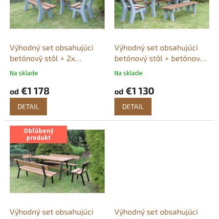
k
s
t
p
o
r
v
o
d
Výhodný set obsahujúci
Výhodný set obsahujúci
u
betónový stôl + 2x
betónový stôl + betónová
k
betónová lavička Pekárek
lavička s + bez operadla +
Na sklade
Na sklade
t
+ 2x betónová stolička
2x betónová stolička
€1 178
€1 130
o
Pekárek
od
od
v
DETAIL
DETAIL
Obľúbený
produkt
Výhodný set obsahujúci
Výhodný set obsahujúci