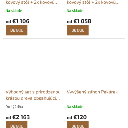
kovový stôl + 2x kovovú
kovový stôl + 2x kovovú
lavičku Pekárek + 2x
lavičku s + bez operadla
Na sklade
Na sklade
kovovú stoličku
Pekárek + 2x kovovú
€1 106
€1 058
stoličku
od
od
DETAIL
DETAIL
Výhodný set s prirodzenou
Vyvýšený záhon Pekárek
krásou dreva obsahujúci
betónový stôl, 2x lavičku
Do týždňa
Na sklade
a2x stoličku. Výrobca
€2 163
€120
Pekárek
od
od
DETAIL
DETAIL