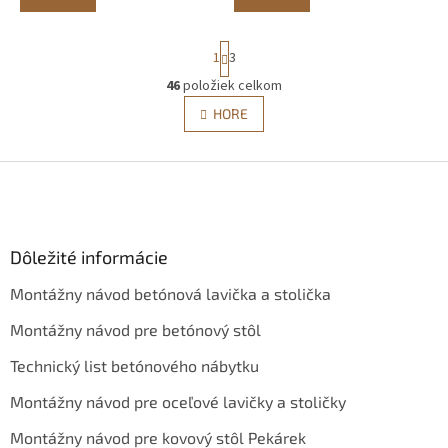
S
1
3
t
r
46
položiek celkom
O
á
v
HORE
n
l
k
á
o
v
Z
d
a
a
á
n
c
p
i
i
ä
e
e
Dôležité informácie
t
p
i
r
Montážny návod betónová lavička a stolička
e
v
k
Montážny návod pre betónový stôl
y
v
Technický list betónového nábytku
ý
p
Montážny návod pre oceľové lavičky a stoličky
i
s
Montážny návod pre kovový stôl Pekárek